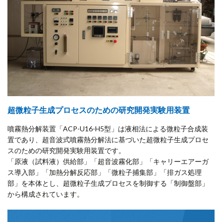
超微粒子生成プロセスのための研究開発実験用装置
噴霧熱分解装置「ACP-U16-H5型」は液相法による微粒子合成装
置であり、超音波式噴霧熱分解法に基づいた超微粒子生成プロセ
スのための研究開発実験用装置です。
「原液（試料液）供給部」「超音波霧化部」「キャリーエアーガ
ス導入部」「加熱分解反応部」「微粒子捕集部」「排ガス処理
部」を本体とし、超微粒子生成プロセスを制御する「制御盤部」
から構成されています。