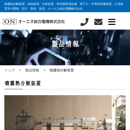
噴霧熱分解装置、加熱装置、分析装置、研究開発用設備、原子力・半導体関連装置、計測装
置等の開発・設計・製造・販売、オーエヌ総合電機株式会社
製品情報
CATEGORY
トップ
製品情報
噴霧熱分解装置
噴霧熱分解装置