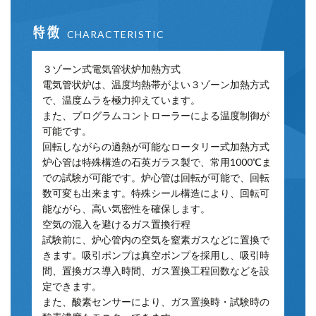
特徴
CHARACTERISTIC
３ゾーン式電気管状炉加熱方式
電気管状炉は、温度均熱帯がよい３ゾーン加熱方式
で、温度ムラを極力抑えています。
また、プログラムコントローラーによる温度制御が
可能です。
回転しながらの過熱が可能なロータリー式加熱方式
炉心管は特殊構造の石英ガラス製で、常用1000℃ま
での試験が可能です。炉心管は回転が可能で、回転
数可変も出来ます。特殊シール構造により、回転可
能ながら、高い気密性を確保します。
空気の混入を避けるガス置換行程
試験前に、炉心管内の空気を窒素ガスなどに置換で
きます。吸引ポンプは真空ポンプを採用し、吸引時
間、置換ガス導入時間、ガス置換工程回数などを設
定できます。
また、酸素センサーにより、ガス置換時・試験時の