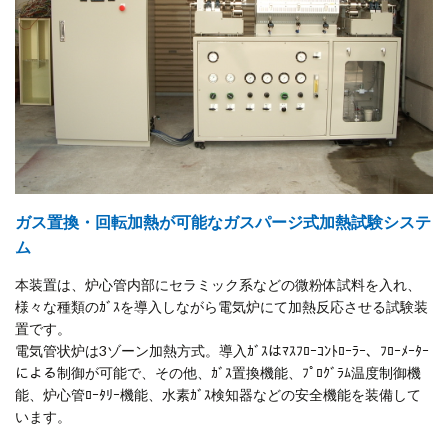
ガス置換・回転加熱が可能なガスパージ式加熱試験システ
ム
本装置は、炉心管内部にセラミック系などの微粉体試料を入れ、
様々な種類のｶﾞｽを導入しながら電気炉にて加熱反応させる試験装
置です。
電気管状炉は3ゾーン加熱方式。導入ｶﾞｽはﾏｽﾌﾛｰｺﾝﾄﾛｰﾗｰ、ﾌﾛｰﾒｰﾀｰ
による制御が可能で、その他、ｶﾞｽ置換機能、ﾌﾟﾛｸﾞﾗﾑ温度制御機
能、炉心管ﾛｰﾀﾘｰ機能、水素ｶﾞｽ検知器などの安全機能を装備して
います。