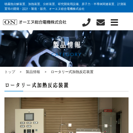
噴霧熱分解装置、加熱装置、分析装置、研究開発用設備、原子力・半導体関連装置、計測装
置等の開発・設計・製造・販売、オーエヌ総合電機株式会社
製品情報
CATEGORY
トップ
製品情報
ロータリー式加熱反応装置
ロータリー式加熱反応装置