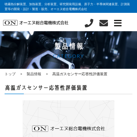
噴霧熱分解装置、加熱装置、分析装置、研究開発用設備、原子力・半導体関連装置、計測装
置等の開発・設計・製造・販売、オーエヌ総合電機株式会社
製品情報
CATEGORY
トップ
製品情報
高温ガスセンサー応答性評価装置
高温ガスセンサー応答性評価装置