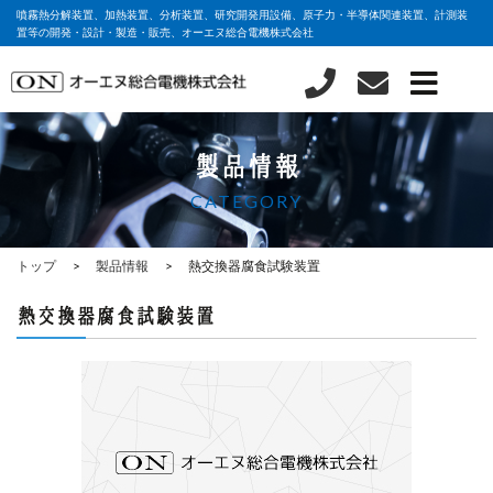
噴霧熱分解装置、加熱装置、分析装置、研究開発用設備、原子力・半導体関連装置、計測装
置等の開発・設計・製造・販売、オーエヌ総合電機株式会社
製品情報
CATEGORY
トップ
製品情報
熱交換器腐食試験装置
熱交換器腐食試験装置